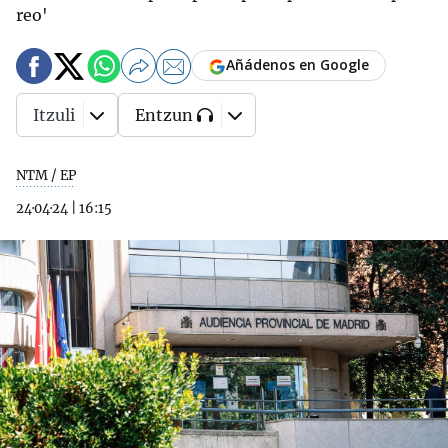
reo'
Añádenos en Google
Itzuli
Entzun
NTM / EP
24·04·24
|
16:15