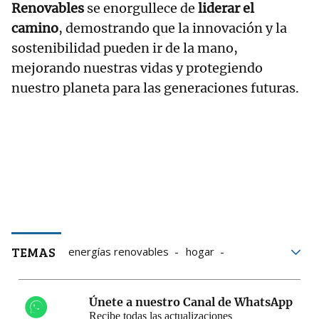
Renovables
se enorgullece de
liderar el
camino
, demostrando que la innovación y la
sostenibilidad pueden ir de la mano,
mejorando nuestras vidas y protegiendo
nuestro planeta para las generaciones futuras.
TEMAS
energías renovables
hogar
Renovables
tecnología
Eficiencia energética
Calor
Únete a nuestro Canal de WhatsApp
Aerotermia
home
Recibe todas las actualizaciones