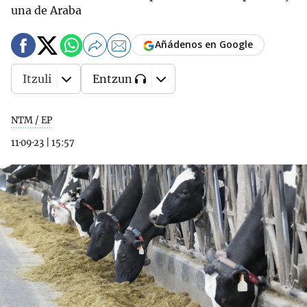
una de Araba
Añádenos en Google
Itzuli
Entzun
NTM / EP
11·09·23
|
15:57