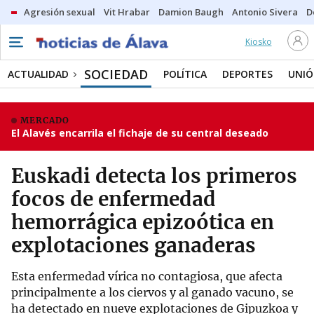
Agresión sexual
Vit Hrabar
Damion Baugh
Antonio Sivera
D
Kiosko
SOCIEDAD
ACTUALIDAD
POLÍTICA
DEPORTES
UNIÓ
MERCADO
El Alavés encarrila el fichaje de su central deseado
Euskadi detecta los primeros
focos de enfermedad
hemorrágica epizoótica en
explotaciones ganaderas
Esta enfermedad vírica no contagiosa, que afecta
principalmente a los ciervos y al ganado vacuno, se
ha detectado en nueve explotaciones de Gipuzkoa y