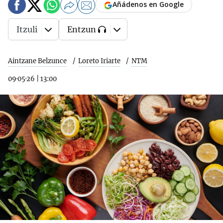
Añádenos en Google
Itzuli
Entzun
Aintzane Belzunce
Loreto Iriarte
NTM
09·05·26
|
13:00