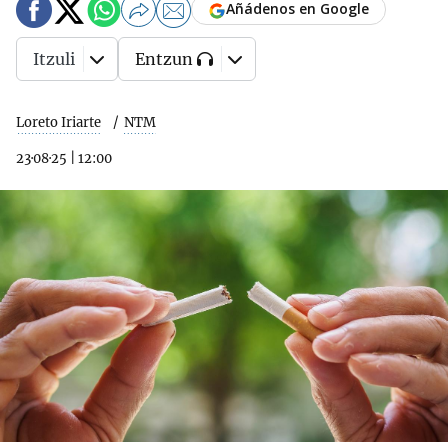
Añádenos en Google
Itzuli
Entzun
Loreto Iriarte
NTM
23·08·25
|
12:00