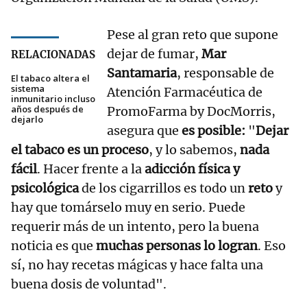
Pese al gran reto que supone
dejar de fumar,
Mar
RELACIONADAS
Santamaria
, responsable de
El tabaco altera el
sistema
Atención Farmacéutica de
inmunitario incluso
años después de
PromoFarma by DocMorris,
dejarlo
asegura que
es posible:
"
Dejar
el tabaco es un proceso
, y lo sabemos,
nada
fácil
. Hacer frente a la
adicción física y
psicológica
de los cigarrillos es todo un
reto
y
hay que tomárselo muy en serio. Puede
requerir más de un intento, pero la buena
noticia es que
muchas personas lo logran
. Eso
sí, no hay recetas mágicas y hace falta una
buena dosis de voluntad".