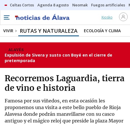
Celtas Cortos
Agenda 8 agosto
Neomak
Fuegos artificiales
Kiosko
RUTAS Y NATURALEZA
VIVIR
ECOLOGÍA Y CLIMA
ALAVÉS
Expulsión de Sivera y susto con Boyé en el cierre de
pretemporada
Recorremos Laguardia, tierra
de vino e historia
Famosa por sus viñedos, en esta ocasión les
proponemos una visita a este bello pueblo de Rioja
Alavesa donde podrán maravillarse con su casco
antiguo y el mágico reloj que preside la plaza Mayor