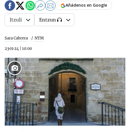
Añádenos en Google
Itzuli
Entzun
Sara Cabrera
NTM
23·01·24
|
10:00
36