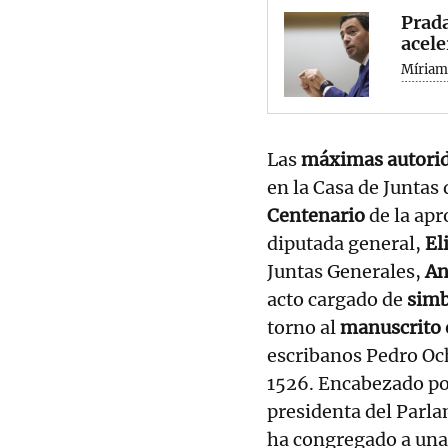
Prada
acele
Míriam
Las
máximas autorid
en la Casa de Junta
Centenario
de la apr
diputada general,
El
Juntas Generales,
An
acto cargado de
simb
torno al
manuscrito 
escribanos Pedro Och
1526. Encabezado po
presidenta del Parl
ha congregado a una 