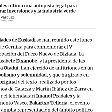
les ultima una autopista legal para
rar inversiones y la industria verde
 Vázquez
ades de Euskadi
se han reunido este lunes
s de Gernika para conmemorar el
V
obación del Fuero Nuevo de Bizkaia. La
ixabete Etxanobe
, y la presidenta de las
a Otadui
, han ejercido de anfitriones en un
olismo y solemnidad
, y que ha girado en
original
del texto, realizado por los
oa de Galarza y Martín Ibáñez de Zarra en
r el lehendakari
Imanol Pradales
y la
amento Vasco,
Bakartxo Telleria
, el evento
amplia representación del ámbito político