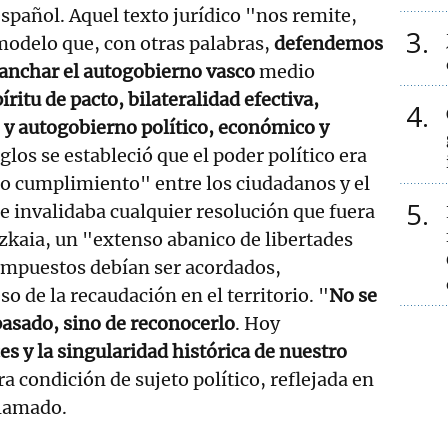
español. Aquel texto jurídico "nos remite,
3
modelo que, con otras palabras,
defendemos
sanchar el autogobierno vasco
medio
íritu de pacto, bilateralidad efectiva,
4
 y autogobierno político, económico y
glos se estableció que el poder político era
o cumplimiento" entre los ciudadanos y el
5
ue invalidaba cualquier resolución que fuera
izkaia, un "extenso abanico de libertades
 impuestos debían ser acordados,
so de la recaudación en el territorio. "
No se
 pasado, sino de reconocerlo
. Hoy
es y la singularidad histórica de nuestro
ra condición de sujeto político, reflejada en
clamado.