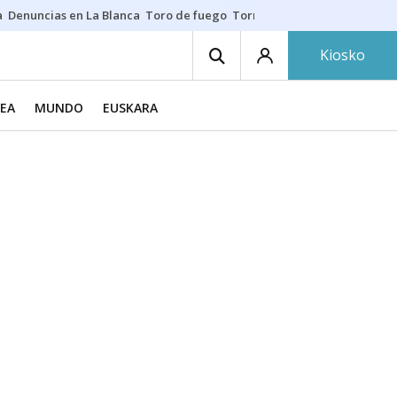
a
Denuncias en La Blanca
Toro de fuego
Tornike Shengelia
Youssouph
Kiosko
EA
MUNDO
EUSKARA