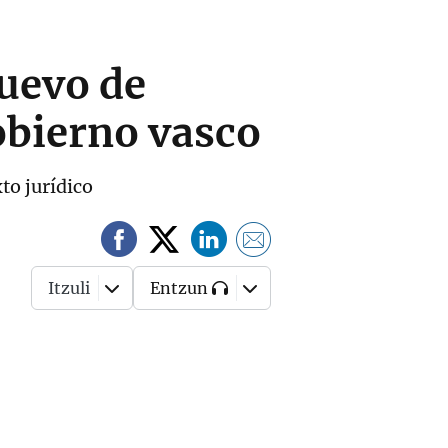
Nuevo de
obierno vasco
to jurídico
Itzuli
Entzun