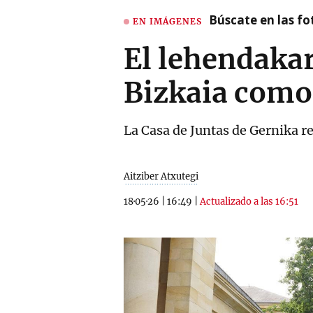
Búscate en las fot
EN IMÁGENES
El lehendakar
Bizkaia como
La Casa de Juntas de Gernika rec
Aitziber Atxutegi
18·05·26
|
16:49
|
Actualizado a las 16:51