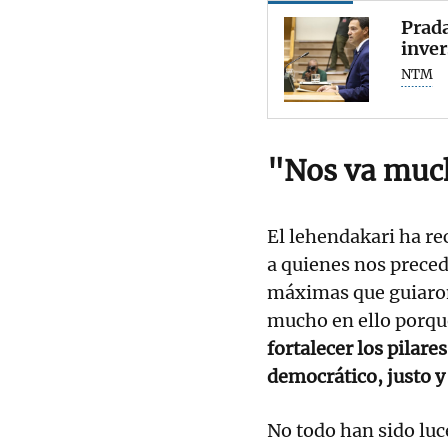
Prada
inver
NTM
"Nos va much
El lehendakari ha r
a quienes nos preced
máximas que guiaron
mucho en ello porq
fortalecer los pilar
democrático, justo 
No todo han sido luc