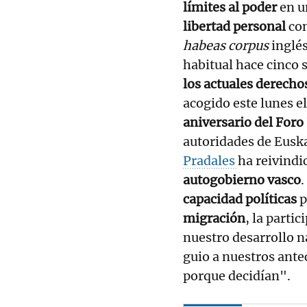
límites al poder
en u
libertad personal
con
habeas corpus
inglés
habitual hace cinco s
los actuales derecho
acogido este lunes e
aniversario del For
autoridades de Euska
Pradales
ha reivindi
autogobierno vasco
.
capacidad políticas
p
migración
, la parti
nuestro desarrollo n
guio a nuestros ante
porque decidían".