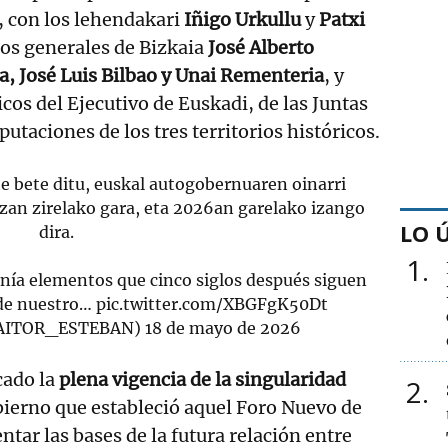
o, con los lehendakari
Iñigo Urkullu
y
Patxi
dos generales de Bizkaia
José Alberto
a, José Luis Bilbao y Unai Rementeria
, y
cos del Ejecutivo de Euskadi, de las Juntas
putaciones de los tres territorios históricos.
te bete ditu, euskal autogobernuaren oinarri
 izan zirelako gara, eta 2026an garelako izango
LO 
dira.
1
nía elementos que cinco siglos después siguen
 de nuestro…
pic.twitter.com/XBGFgK50Dt
AITOR_ESTEBAN)
18 de mayo de 2026
cado la
plena vigencia de la singularidad
2
ierno que estableció aquel Foro Nuevo de
ntar las bases de la futura relación entre