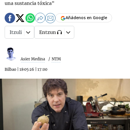
una sustancia tóxica"
Añádenos en Google
Itzuli
Entzun
Asier Medina
NTM
Bilbao
|
18·05·26
|
17:00