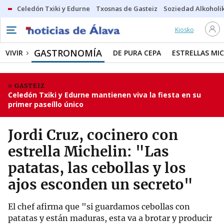
Celedón Txiki y Edurne
Txosnas de Gasteiz
Soziedad Alkoholi
Kiosko
GASTRONOMÍA
VIVIR
DE PURA CEPA
ESTRELLAS MIC
GASTEIZ
Celedón Txiki y Edurne mantienen viva la fiesta en su
primer paseíllo único
Jordi Cruz, cocinero con
estrella Michelin: "Las
patatas, las cebollas y los
ajos esconden un secreto"
El chef afirma que "si guardamos cebollas con
patatas y están maduras, esta va a brotar y producir