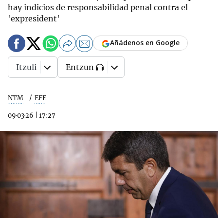
hay indicios de responsabilidad penal contra el
'expresident'
Añádenos en Google
Itzuli
Entzun
NTM
EFE
09·03·26
|
17:27