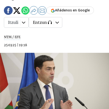
Añádenos en Google
Itzuli
Entzun
NTM / EFE
25·03·25
|
19:18