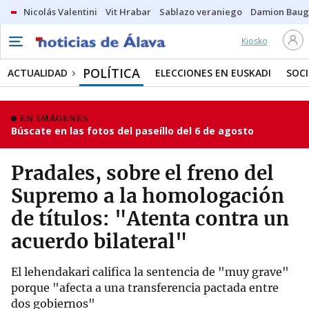
Nicolás Valentini
Vit Hrabar
Sablazo veraniego
Damion Bau
Kiosko
POLÍTICA
ACTUALIDAD
ELECCIONES EN EUSKADI
SOC
EN IMÁGENES
Búscate en las fotos del paseíllo del 6 de agosto
Pradales, sobre el freno del
Supremo a la homologación
de títulos: "Atenta contra un
acuerdo bilateral"
El lehendakari califica la sentencia de "muy grave"
porque "afecta a una transferencia pactada entre
dos gobiernos"