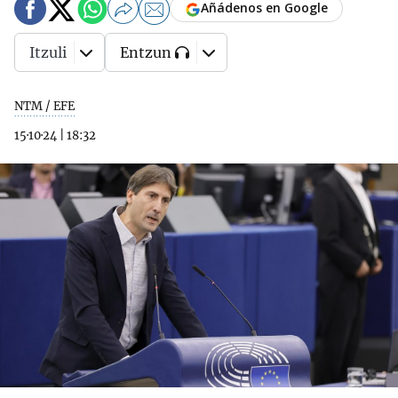
Añádenos en Google
Itzuli
Entzun
NTM / EFE
15·10·24
|
18:32