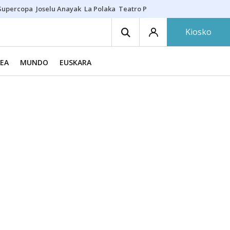
Supercopa
Joselu Anayak
La Polaka
Teatro Principal
Asier Villalibre
N
Kiosko
EA
MUNDO
EUSKARA