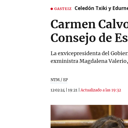
Celedón Txiki y Edurne
GASTEIZ
Carmen Calvo 
Consejo de E
La exvicepresidenta del Gobiern
exministra Magdalena Valerio,
NTM / EP
12·02·24
|
19:21
|
Actualizado a las 19:32