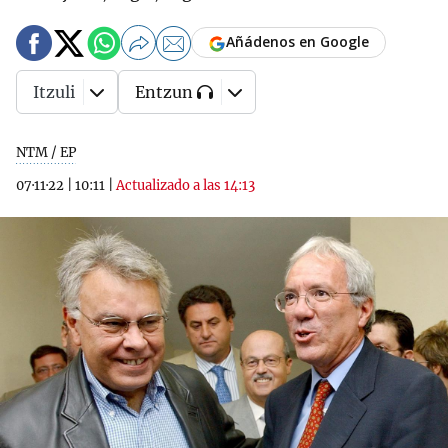
Añádenos en Google
Itzuli
Entzun
NTM / EP
07·11·22
|
10:11
|
Actualizado a las 14:13