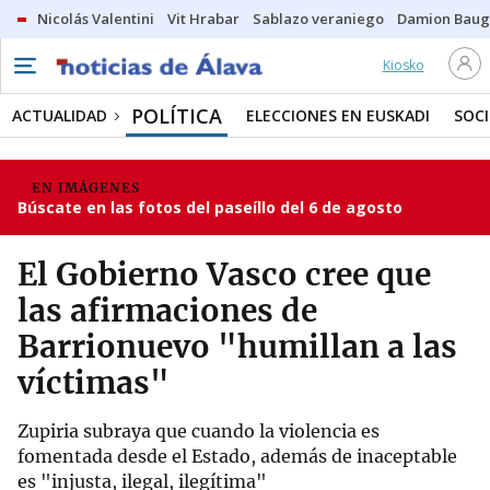
Nicolás Valentini
Vit Hrabar
Sablazo veraniego
Damion Bau
Kiosko
POLÍTICA
ACTUALIDAD
ELECCIONES EN EUSKADI
SOC
EN IMÁGENES
Búscate en las fotos del paseíllo del 6 de agosto
El Gobierno Vasco cree que
las afirmaciones de
Barrionuevo "humillan a las
víctimas"
Zupiria subraya que cuando la violencia es
fomentada desde el Estado, además de inaceptable
es "injusta, ilegal, ilegítima"