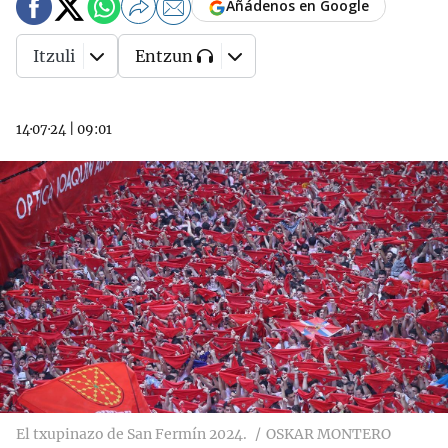
Añádenos en Google
Itzuli
Entzun
14·07·24
|
09:01
El txupinazo de San Fermín 2024.
OSKAR MONTERO