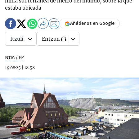
mina subterránea de hierro del mundo, sobre la que
estaba ubicada
Añádenos en Google
Itzuli
Entzun
NTM / EP
19·08·25
|
18:58