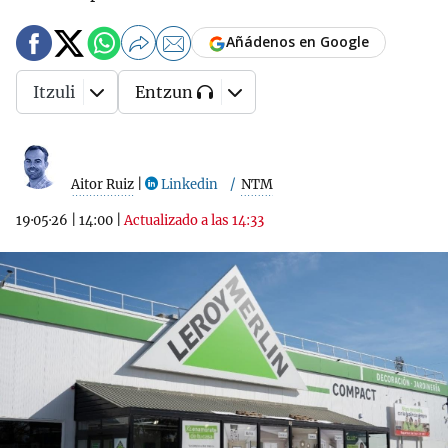
Añádenos en Google
Itzuli
Entzun
Aitor Ruiz
|
Linkedin
NTM
19·05·26
|
14:00
|
Actualizado a las 14:33