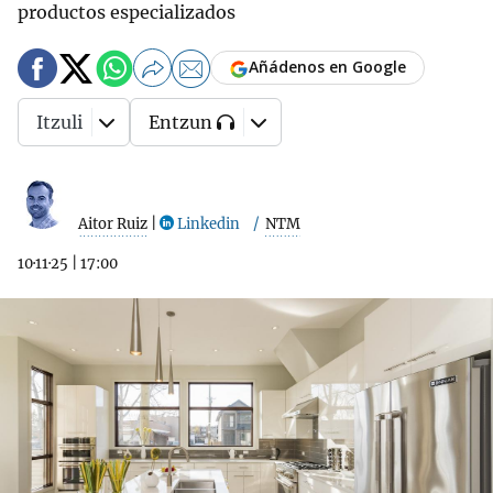
productos especializados
Añádenos en Google
Itzuli
Entzun
Aitor Ruiz
|
Linkedin
NTM
10·11·25
|
17:00