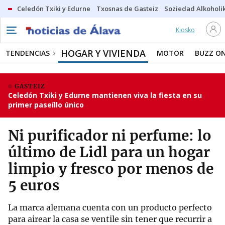
Celedón Txiki y Edurne
Txosnas de Gasteiz
Soziedad Alkoholi
Kiosko
HOGAR Y VIVIENDA
TENDENCIAS
MOTOR
BUZZ O
GASTEIZ
Celedón Txiki y Edurne mantienen viva la fiesta en su
primer paseíllo único
Ni purificador ni perfume: lo
último de Lidl para un hogar
limpio y fresco por menos de
5 euros
La marca alemana cuenta con un producto perfecto
para airear la casa se ventile sin tener que recurrir a