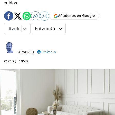
ruidos
Añádenos en Google
Itzuli
Entzun
Aitor Ruiz
|
Linkedin
01·01·25
|
10:30