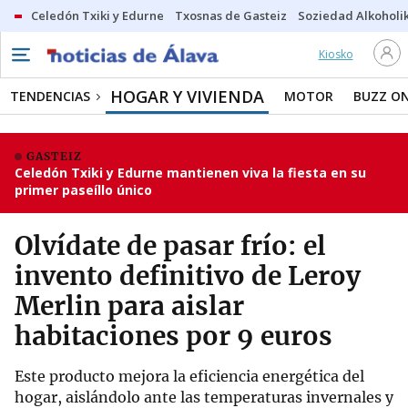
Celedón Txiki y Edurne
Txosnas de Gasteiz
Soziedad Alkoholi
Kiosko
HOGAR Y VIVIENDA
TENDENCIAS
MOTOR
BUZZ O
GASTEIZ
Celedón Txiki y Edurne mantienen viva la fiesta en su
primer paseíllo único
Olvídate de pasar frío: el
invento definitivo de Leroy
Merlin para aislar
habitaciones por 9 euros
Este producto mejora la eficiencia energética del
hogar, aislándolo ante las temperaturas invernales y