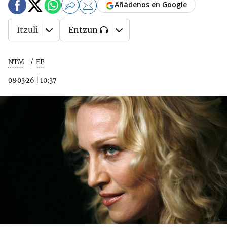
Añádenos en Google
Itzuli
Entzun
NTM
EP
08·03·26
|
10:37