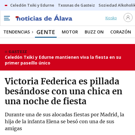
Celedón Txiki y Edurne
Txosnas de Gasteiz
Soziedad Alkoholi
Kiosko
GENTE
TENDENCIAS
MOTOR
BUZZ ON
CORAZÓN
GASTEIZ
Celedón Txiki y Edurne mantienen viva la fiesta en su
primer paseíllo único
Victoria Federica es pillada
besándose con una chica en
una noche de fiesta
Durante una de sus alocadas fiestas por Madrid, la
hija de la infanta Elena se besó con una de sus
amigas