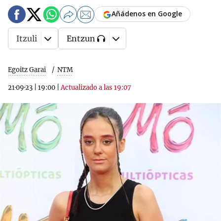
Añádenos en Google
Itzuli
Entzun
Egoitz Garai
NTM
21·09·23
|
19:00
|
Actualizado a las 19:07