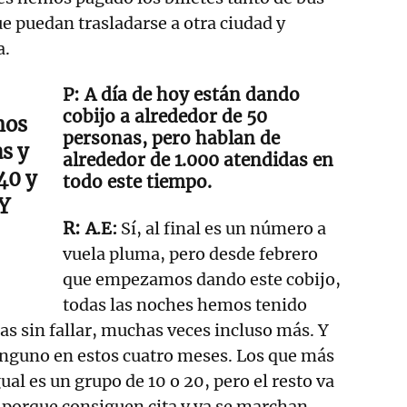
e puedan trasladarse a otra ciudad y
a.
A día de hoy están dando
cobijo a alrededor de 50
mos
personas, pero hablan de
as y
alrededor de 1.000 atendidas en
 40 y
todo este tiempo.
 Y
A.E:
Sí, al final es un número a
vuela pluma, pero desde febrero
que empezamos dando este cobijo,
todas las noches hemos tenido
as sin fallar, muchas veces incluso más. Y
inguno en estos cuatro meses. Los que más
ual es un grupo de 10 o 20, pero el resto va
porque consiguen cita y ya se marchan,