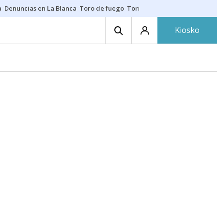
a
Denuncias en La Blanca
Toro de fuego
Tornike Shengelia
Youssouph
Kiosko