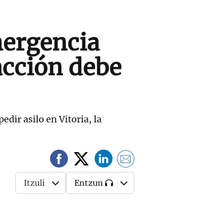
mergencia
acción debe
dir asilo en Vitoria, la
Itzuli
Entzun