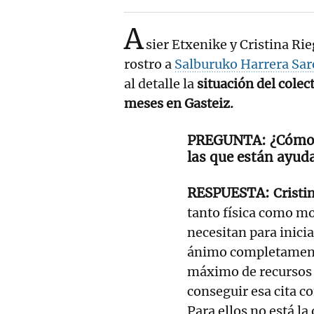
A
sier Etxenike y Cristina Ri
rostro a
Salburuko Harrera Sar
al detalle la
situación del colec
meses en Gasteiz.
¿Cómo 
las que están ayud
Cristi
tanto física como mo
necesitan para inicia
ánimo completamente
máximo de recursos p
conseguir esa cita co
Para ellos no está la