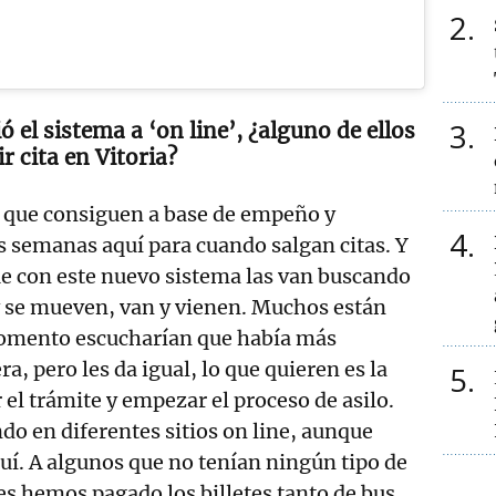
2
3
 el sistema a ‘on line’, ¿alguno de ellos
 cita en Vitoria?
 que consiguen a base de empeño y
4
 semanas aquí para cuando salgan citas. Y
 con este nuevo sistema las van buscando
y se mueven, van y vienen. Muchos están
omento escucharían que había más
ra, pero les da igual, lo que quieren es la
5
 el trámite y empezar el proceso de asilo.
o en diferentes sitios on line, aunque
uí. A algunos que no tenían ningún tipo de
s hemos pagado los billetes tanto de bus