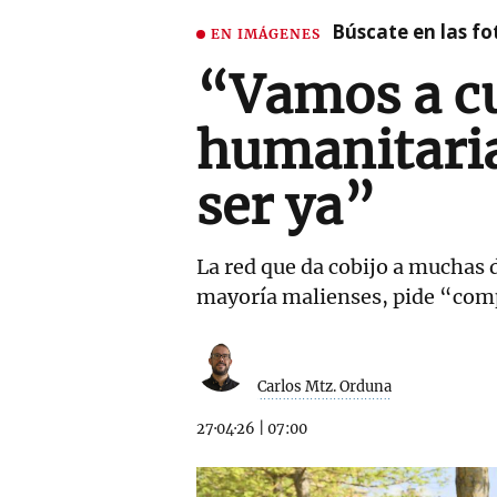
Búscate en las fot
EN IMÁGENES
“Vamos a c
humanitaria
ser ya”
La red que da cobijo a muchas d
mayoría malienses, pide “comp
Carlos Mtz. Orduna
27·04·26
|
07:00