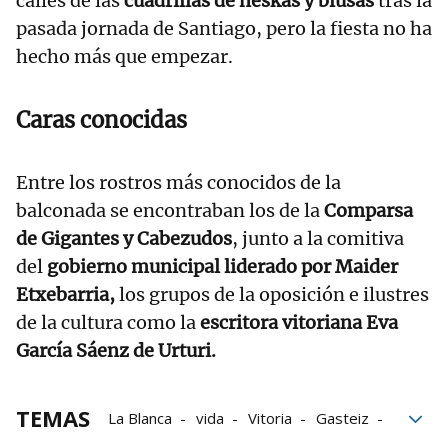
calles de las
cuadrillas de neskas y blusas
tras la
pasada jornada de Santiago, pero la fiesta no ha
hecho más que empezar.
Caras conocidas
Entre los rostros más conocidos de la
balconada se encontraban los de la
Comparsa
de Gigantes y Cabezudos
, junto a la comitiva
del
gobierno municipal liderado por Maider
Etxebarria,
los grupos de la oposición e ilustres
de la cultura como la
escritora vitoriana Eva
García Sáenz de Urturi.
TEMAS
La Blanca
vida
Vitoria
Gasteiz
fiestas
Clásico
Gaza