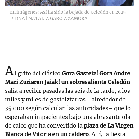
En imágenes: Así ha sido la bajada de Celedón en 2025
DNA | NATALIA GARCIA ZAMORA
A
l grito del clásico
Gora Gasteiz! Gora Andre
Mari Zuriaren Jaiak! un sobresaliente Celedón
salía a recibir pasadas las seis de la tarde, a los
miles y miles de gasteiztarras –alrededor de
35.000 según calculan las autoridades– que lo
esperaban impacientes bajo una abrasante ola
de calor que ha convertido la
plaza de La Virgen
Blanca de Vitoria en un caldero
. Allí, la fiesta