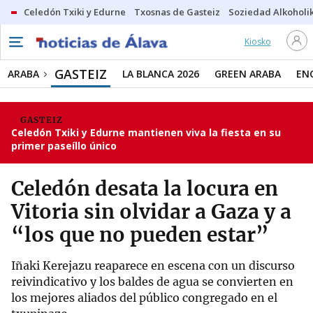
Celedón Txiki y Edurne
Txosnas de Gasteiz
Soziedad Alkoholi
Kiosko
GASTEIZ
ARABA
LA BLANCA 2026
GREEN ARABA
EN
GASTEIZ
Celedón Txiki y Edurne mantienen viva la fiesta en su
primer paseíllo único
Celedón desata la locura en
Vitoria sin olvidar a Gaza y a
“los que no pueden estar”
Iñaki Kerejazu reaparece en escena con un discurso
reivindicativo y los baldes de agua se convierten en
los mejores aliados del público congregado en el