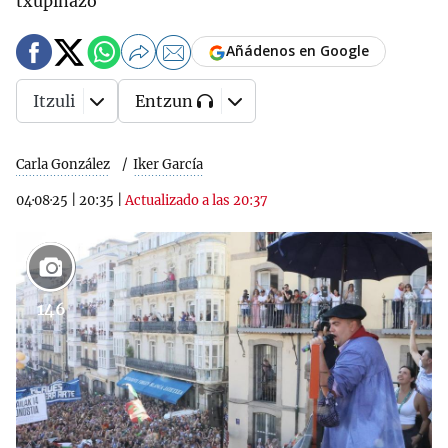
txupinazo
Añádenos en Google
Itzuli
Entzun
Carla González
Iker García
04·08·25
|
20:35
|
Actualizado a las 20:37
146