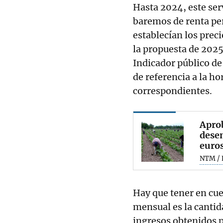
Hasta 2024, este serv
baremos de renta per
establecían los preci
la propuesta de 202
Indicador público de
de referencia a la ho
correspondientes.
Aprob
dese
euro
NTM / 
Hay que tener en cue
mensual es la cantida
ingresos obtenidos po