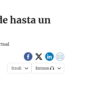
de hasta un
ctual
Itzuli
Entzun