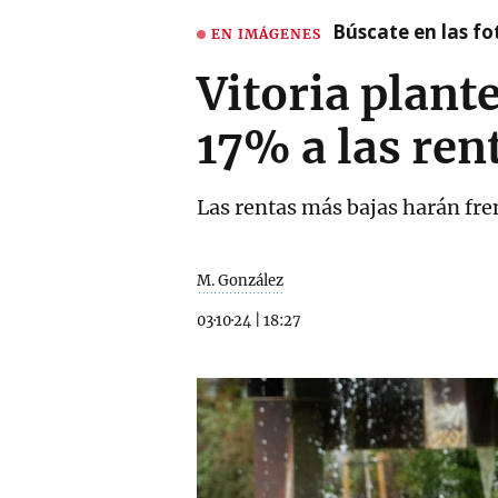
Búscate en las fot
EN IMÁGENES
Vitoria plant
17% a las ren
Las rentas más bajas harán fren
M. González
03·10·24
|
18:27