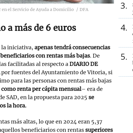
3
en el Servicio de Ayuda a Domicilio
DFA
4
o a más de 6 euros
 la iniciativa,
apenas tendrá consecuencias
5
beneficiarios con rentas más bajas
. De
as facilitadas al respecto a
DIARIO DE
por fuentes del Ayuntamiento de Vitoria, si
imo para las personas con rentas más bajas
 como renta per cápita mensual
– era de
de SAD, en la propuesta para 2025
se
os la hora.
ntas más altas, lo que en 2024 eran 5,37
aquellos beneficiarios con rentas
superiores