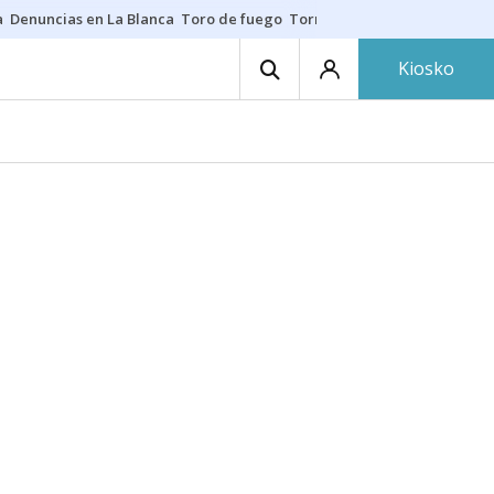
a
Denuncias en La Blanca
Toro de fuego
Tornike Shengelia
Youssouph
Kiosko