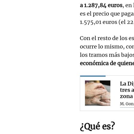
a 1.287,84 euros
, en
es el precio que pag
1.575,01 euros (el 2
Con el resto de los 
ocurre lo mismo, co
los tramos más bajo
económica de quienes
La Di
tres 
zona 
M. Gon
¿Qué es?