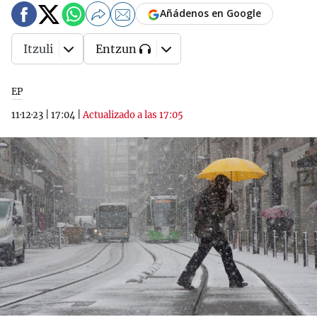
Añádenos en Google
Itzuli
Entzun
EP
11·12·23
|
17:04
|
Actualizado a las 17:05