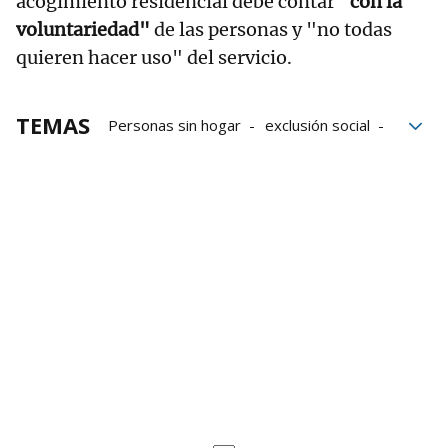
acogimiento residencial debe contar
"con la
voluntariedad"
de las personas y "no todas
quieren hacer uso" del servicio.
TEMAS
Personas sin hogar
exclusión social
seguridad
Grupo Noticias
nevadas
Vitoria-Gasteiz
Recursos