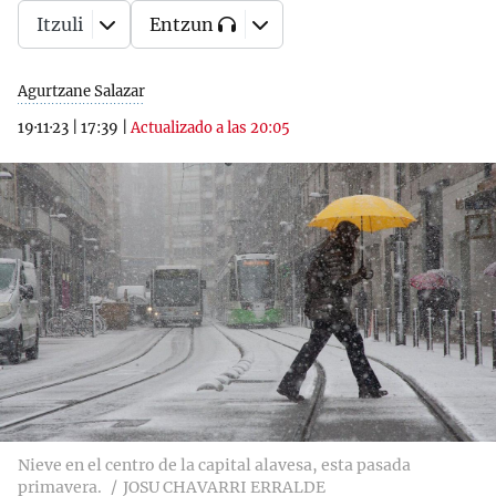
Itzuli
Entzun
Agurtzane Salazar
19·11·23
|
17:39
|
Actualizado a las 20:05
Nieve en el centro de la capital alavesa, esta pasada
primavera.
JOSU CHAVARRI ERRALDE