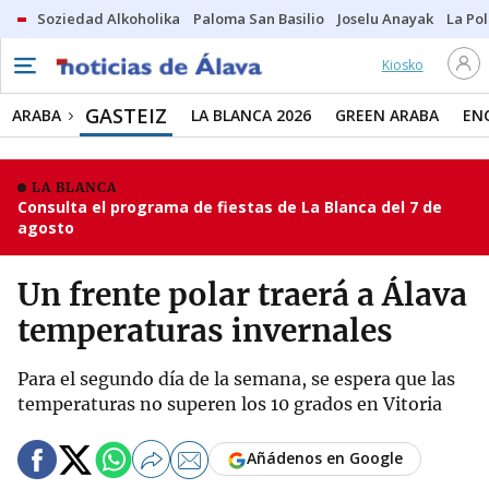
Soziedad Alkoholika
Paloma San Basilio
Joselu Anayak
La Po
Kiosko
GASTEIZ
ARABA
LA BLANCA 2026
GREEN ARABA
EN
LA BLANCA
Consulta el programa de fiestas de La Blanca del 7 de
agosto
Un frente polar traerá a Álava
temperaturas invernales
Para el segundo día de la semana, se espera que las
temperaturas no superen los 10 grados en Vitoria
Añádenos en Google