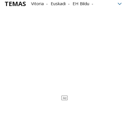
TEMAS
Vitoria
Euskadi
EH Bildu
Gasteiz
exclusión social
sin techo
Personas sin hogar