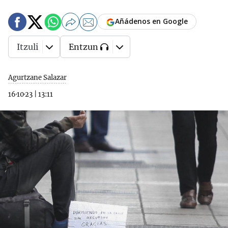
Añádenos en Google
Itzuli
Entzun
Agurtzane Salazar
16·10·23
|
13:11