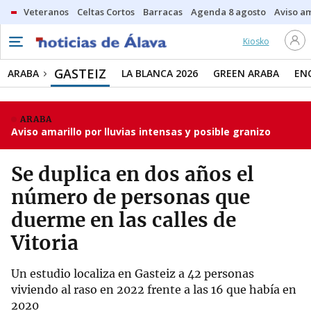
Veteranos
Celtas Cortos
Barracas
Agenda 8 agosto
Aviso am
Kiosko
GASTEIZ
ARABA
LA BLANCA 2026
GREEN ARABA
EN
ARABA
Aviso amarillo por lluvias intensas y posible granizo
Se duplica en dos años el
número de personas que
duerme en las calles de
Vitoria
Un estudio localiza en Gasteiz a 42 personas
viviendo al raso en 2022 frente a las 16 que había en
2020