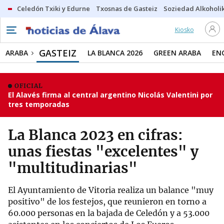
Celedón Txiki y Edurne
Txosnas de Gasteiz
Soziedad Alkoholi
Kiosko
GASTEIZ
ARABA
LA BLANCA 2026
GREEN ARABA
EN
OFICIAL
El Alavés firma al central argentino Nicolás Valentini por
tres temporadas
La Blanca 2023 en cifras:
unas fiestas "excelentes" y
"multitudinarias"
El Ayuntamiento de Vitoria realiza un balance "muy
positivo" de los festejos, que reunieron en torno a
60.000 personas en la bajada de Celedón y a 53.000