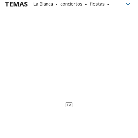
TEMAS
La Blanca
conciertos
fiestas
Cifras
Plaza Nueva
Vitoria
País Vasco
lablanca23
La Blanca 2023