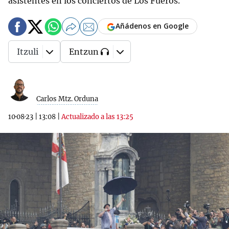
asistentes en los conciertos de Los Fueros.
Añádenos en Google
Itzuli
Entzun
Carlos Mtz. Orduna
10·08·23
|
13:08
|
Actualizado a las 13:25