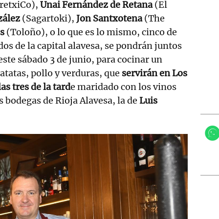
retxiCo),
Unai Fernández de Retana
(El
zález
(Sagartoki),
Jon Santxotena
(The
s
(Toloño), o lo que es lo mismo, cinco de
os de la capital alavesa, se pondrán juntos
este sábado 3 de junio, para cocinar un
atatas, pollo y verduras, que
servirán en Los
las tres de la tard
e maridado con los vinos
s bodegas de Rioja Alavesa, la de
Luis