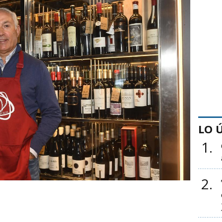
LO 
1
2