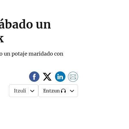
sábado un
k
io un potaje maridado con
Itzuli
Entzun