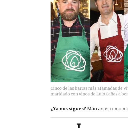
Cinco de las barras más afamadas de Vit
maridado con vinos de Luis Cañas a be
¿Ya nos sigues?
Márcanos como me