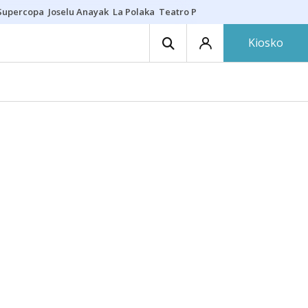
Supercopa
Joselu Anayak
La Polaka
Teatro Principal
Asier Villalibre
N
Kiosko