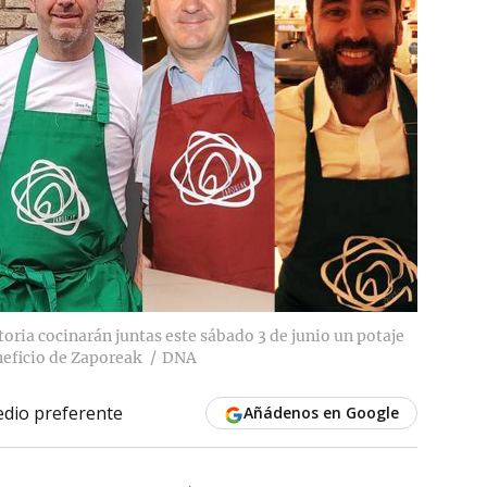
oria cocinarán juntas este sábado 3 de junio un potaje
neficio de Zaporeak
DNA
dio preferente
Añádenos en Google