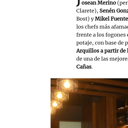
J
osean Merino
(per
Clarete),
Senén Gon
Bost) y
Mikel Fuente
los chefs más afamad
frente a los fogones 
potaje, con base de p
Arquillos a partir de 
de una de las mejore
Cañas
.