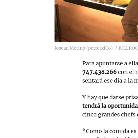
Josean Merino (perretxiCo)
JULLROC
Para apuntarse a ell
747.438.266
con el 
sentará ese día a la 
Y hay que darse pris
tendrá la oportunida
cinco grandes chefs d
“Como la comida es 