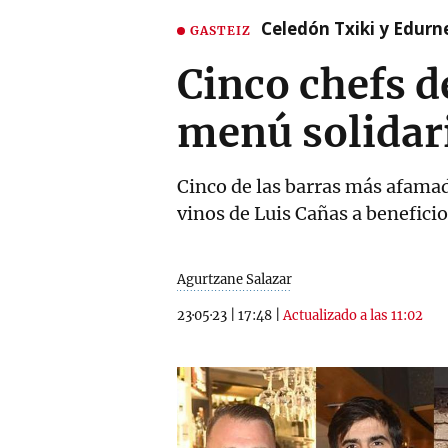
Celedón Txiki y Edurne
GASTEIZ
Cinco chefs d
menú solidar
Cinco de las barras más afamad
vinos de Luis Cañas a benefici
Agurtzane Salazar
23·05·23
|
17:48
|
Actualizado a las 11:02