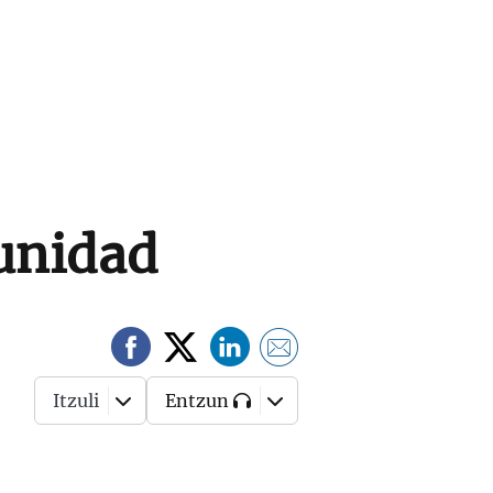
tunidad
Itzuli
Entzun