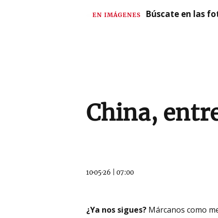
Búscate en las fot
EN IMÁGENES
China, entre
10·05·26
|
07:00
¿Ya nos sigues?
Márcanos como me