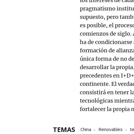
los intereses de cad
pragmatismo instituci
supuesto, pero tambi
es posible, el proce
comienzos de siglo. 
ha de condicionarse a
formación de alianza
única forma de no de
desarrollar la propia
precedentes en I+D+i
continente. El verda
consistirá en tener 
tecnológicas mientras
fortalecer la propia 
TEMAS
China
Renovables
t