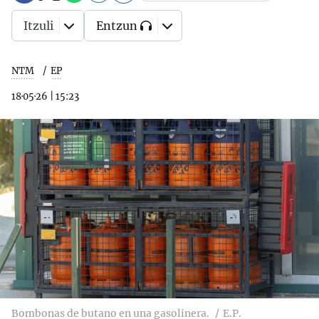
Itzuli
Entzun
NTM
EP
18·05·26
|
15:23
Bombonas de butano en una gasolinera.
E.P.