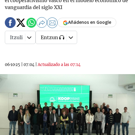
el cooperativismo vasco en el modelo económico de
vanguardia del siglo XXI
Añádenos en Google
Itzuli
Entzun
06·10·25
|
07:04
|
Actualizado a las 07:14