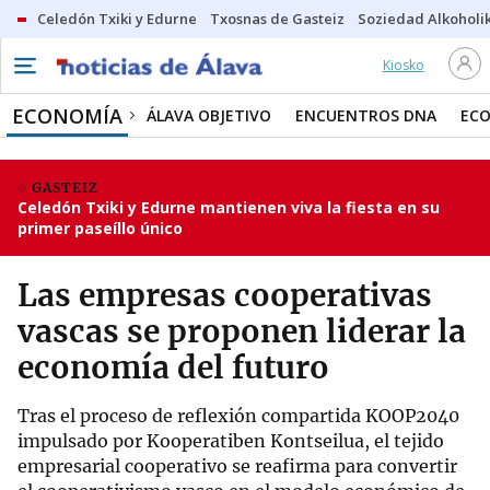
Celedón Txiki y Edurne
Txosnas de Gasteiz
Soziedad Alkoholi
Kiosko
ECONOMÍA
ÁLAVA OBJETIVO
ENCUENTROS DNA
ECO
GASTEIZ
Celedón Txiki y Edurne mantienen viva la fiesta en su
primer paseíllo único
Las empresas cooperativas
vascas se proponen liderar la
economía del futuro
Tras el proceso de reflexión compartida KOOP2040
impulsado por Kooperatiben Kontseilua, el tejido
empresarial cooperativo se reafirma para convertir