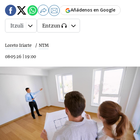
Añádenos en Google
Itzuli
Entzun
Loreto Iriarte
NTM
08·05·26
|
19:00