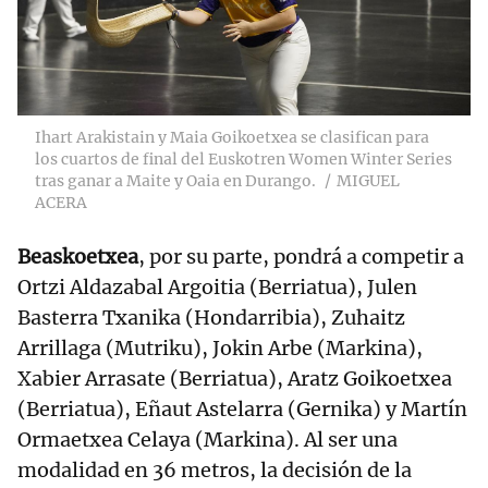
Ihart Arakistain y Maia Goikoetxea se clasifican para
los cuartos de final del Euskotren Women Winter Series
tras ganar a Maite y Oaia en Durango.
MIGUEL
ACERA
Beaskoetxea
, por su parte, pondrá a competir a
Ortzi Aldazabal Argoitia (Berriatua), Julen
Basterra Txanika (Hondarribia), Zuhaitz
Arrillaga (Mutriku), Jokin Arbe (Markina),
Xabier Arrasate (Berriatua), Aratz Goikoetxea
(Berriatua), Eñaut Astelarra (Gernika) y Martín
Ormaetxea Celaya (Markina). Al ser una
modalidad en 36 metros, la decisión de la