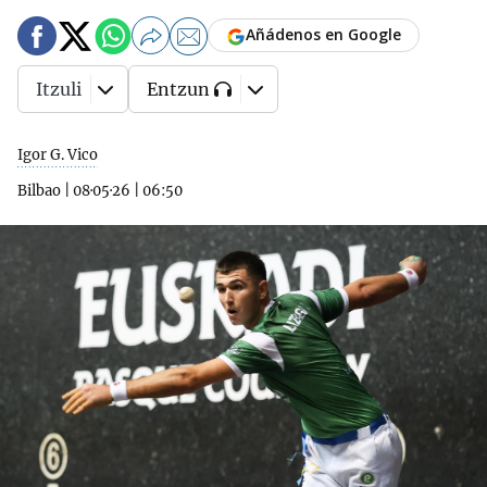
Añádenos en Google
Itzuli
Entzun
Igor G. Vico
Bilbao
|
08·05·26
|
06:50