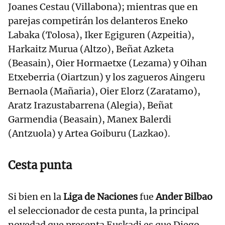
Joanes Cestau (Villabona); mientras que en
parejas competirán los delanteros Eneko
Labaka (Tolosa), Iker Egiguren (Azpeitia),
Harkaitz Murua (Altzo), Beñat Azketa
(Beasain), Oier Hormaetxe (Lezama) y Oihan
Etxeberria (Oiartzun) y los zagueros Aingeru
Bernaola (Mañaria), Oier Elorz (Zaratamo),
Aratz Irazustabarrena (Alegia), Beñat
Garmendia (Beasain), Manex Balerdi
(Antzuola) y Artea Goiburu (Lazkao).
Cesta punta
Si bien en la
Liga de Naciones
fue
Ander Bilbao
el seleccionador de cesta punta, la principal
novedad que presenta Euskadi es que Diego