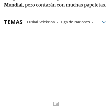
Mundial
, pero contarán con muchas papeletas.
TEMAS
Euskal Selekzioa
Liga de Naciones
Federación Internacional de Pelota Vasca
Federación de Euskadi de Pelota Vasca
Confederación Internacional de Pelota a Mano
Campeonato del Mundo