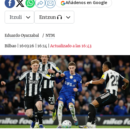
Añádenos en Google
Itzuli
Entzun
Eduardo Oyarzabal
NTM
Bilbao
|
16·03·26
|
16:14
|
Actualizado a las 16:43