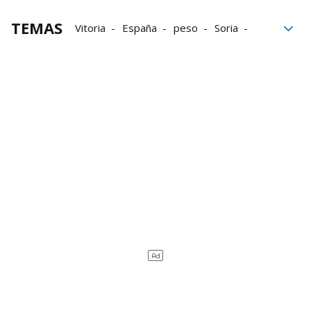
TEMAS
Vitoria
España
peso
Soria
Campeonato de españa
igualdad