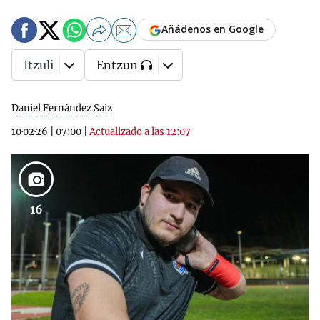
Añádenos en Google
Itzuli
Entzun
Daniel Fernández Saiz
10·02·26
|
07:00
|
Actualizado a las 12:07
16