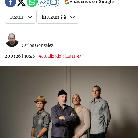
Añádenos en Google
Itzuli
Entzun
Carlos González
20·03·26
|
10:46
|
Actualizado a las 11:37