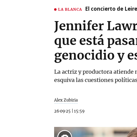
El concierto de Leir
LA BLANCA
Jennifer Lawr
que está pas
genocidio y e
La actriz y productora atiende
esquiva las cuestiones política
Alex Zubiria
26·09·25
|
15:59