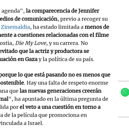
e agenda",
la comparecencia de Jennifer
edios de comunicación
, previo a recoger su
l
Zinemaldia
, ha estado limitada a
menos de
nte a cuestiones relacionadas con el filme
ostia,
Die My Love
, y su carrera. No
evitado que la actriz y productora se
tuación en Gaza
y la política de su país.
 porque lo que está pasando no es menos que
sostenible
. Hay una falta de respeto enorme
cana que
las nuevas generaciones creerán
rmal
", ha apuntado en la última pregunta de
dida por
el veto a una cuestión en torno a
ora de la película que promociona en
inculada a Israel.