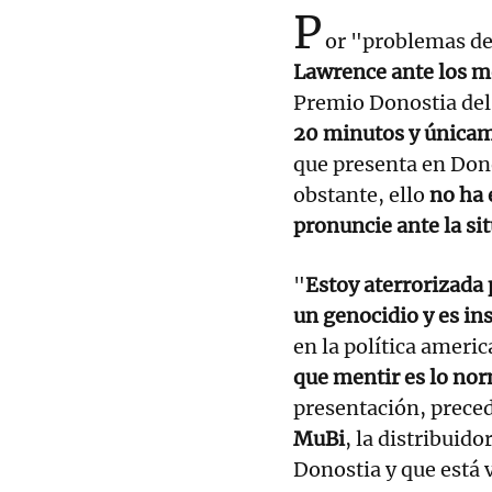
P
or "problemas d
Lawrence ante los m
Premio Donostia de
20 minutos y únicame
que presenta en Don
obstante, ello
no ha 
pronuncie ante la si
"
Estoy aterrorizada
un genocidio y es in
en la política ameri
que mentir es lo no
presentación, prece
MuBi
, la distribuid
Donostia y que está v