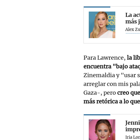
La ac
más j
Alex Zu
Para Lawrence,
la l
encuentra "bajo ata
Zinemaldia y "usar su
arreglar con mis pal
Gaza-, pero
creo que
más retórica a lo qu
Jenni
impre
Iria Lo