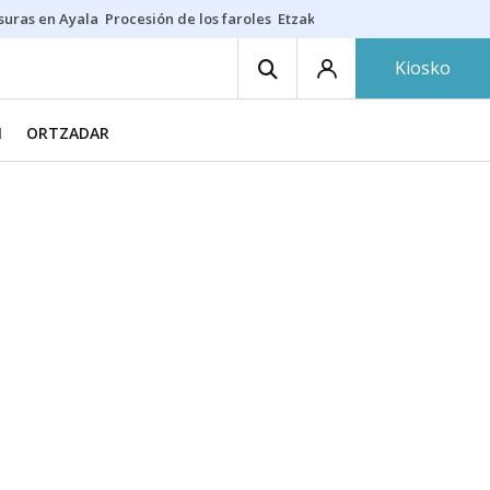
suras en Ayala
Procesión de los faroles
Etzakit
Salud en fiestas
Dónde 
Kiosko
N
ORTZADAR