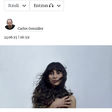
Itzuli
Entzun
Carlos González
24·06·25
|
06:59