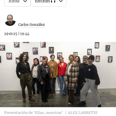
Itzuli
Entzun
Carlos González
29·01·25
|
19:44
Presentación de ‘Ellas, nosotras’
ALEX LARRETXI