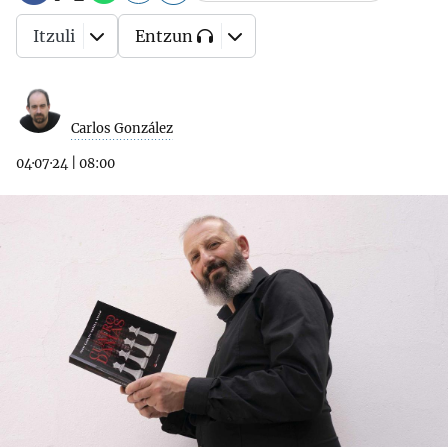
Itzuli
Entzun
Carlos González
04·07·24
|
08:00