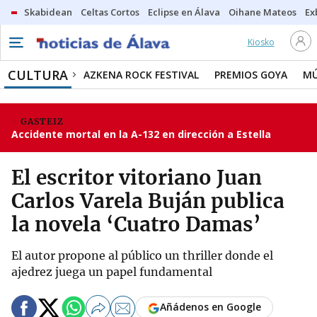
Skabidean
Celtas Cortos
Eclipse en Álava
Oihane Mateos
Ex
Kiosko
CULTURA
AZKENA ROCK FESTIVAL
PREMIOS GOYA
MÚ
GASTEIZ
Accidente mortal en la A-132 en dirección a Estella
El escritor vitoriano Juan
Carlos Varela Buján publica
la novela ‘Cuatro Damas’
El autor propone al público un thriller donde el
ajedrez juega un papel fundamental
Añádenos en Google