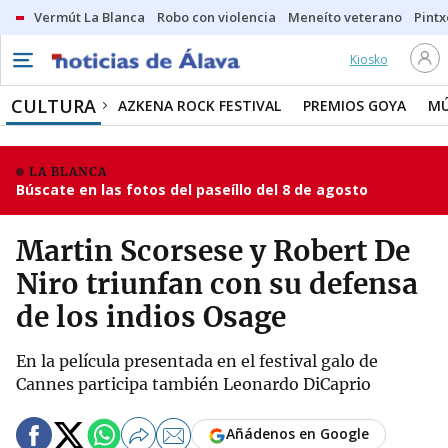
Vermút La Blanca
Robo con violencia
Meneíto veterano
Pintx
Kiosko
CULTURA
AZKENA ROCK FESTIVAL
PREMIOS GOYA
MÚ
LA BLANCA
Búscate en las fotos del paseíllo del 8 de agosto
Martin Scorsese y Robert De
Niro triunfan con su defensa
de los indios Osage
En la película presentada en el festival galo de
Cannes participa también Leonardo DiCaprio
Añádenos en Google