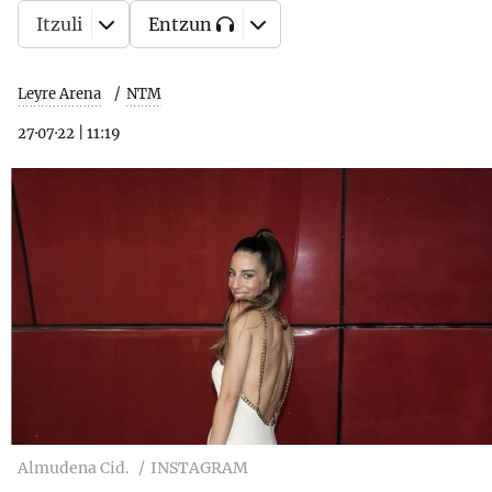
Itzuli
Entzun
Leyre Arena
NTM
27·07·22
|
11:19
Almudena Cid.
INSTAGRAM