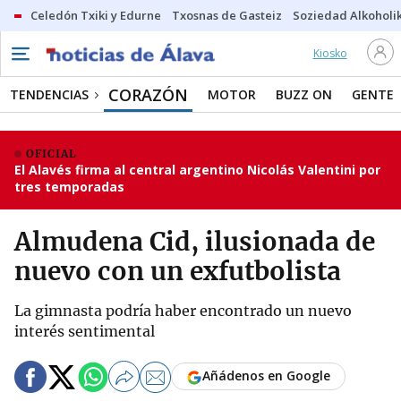
Celedón Txiki y Edurne
Txosnas de Gasteiz
Soziedad Alkoholi
Kiosko
CORAZÓN
TENDENCIAS
MOTOR
BUZZ ON
GENTE
OFICIAL
El Alavés firma al central argentino Nicolás Valentini por
tres temporadas
Almudena Cid, ilusionada de
nuevo con un exfutbolista
La gimnasta podría haber encontrado un nuevo
interés sentimental
Añádenos en Google