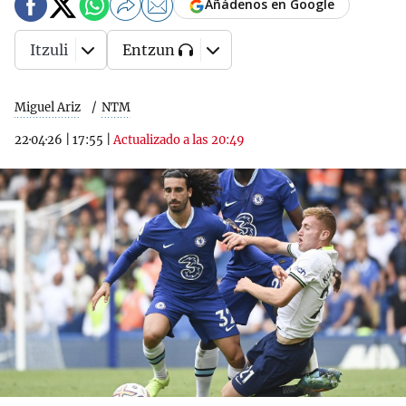
Añádenos en Google
Itzuli
Entzun
Miguel Ariz
NTM
22·04·26
|
17:55
|
Actualizado a las 20:49