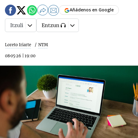
Añádenos en Google
Itzuli
Entzun
Loreto Iriarte
NTM
08·05·26
|
19:00