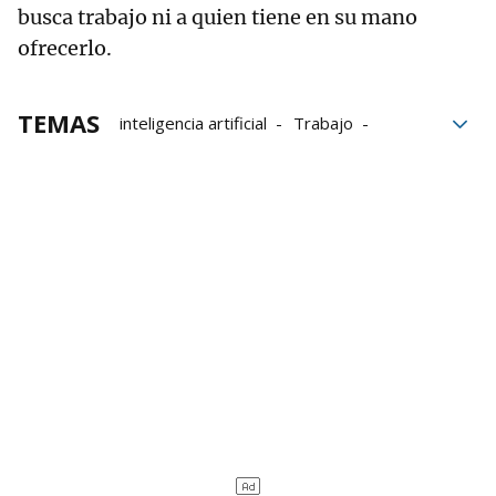
busca trabajo ni a quien tiene en su mano
ofrecerlo.
TEMAS
inteligencia artificial
Trabajo
trabajadores
mercado laboral
IA
Currículum
bloque52