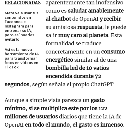
aparentemente tan inofensivo
RELACIONADAS
como es
saludar amablemente
Meta va a usar tus
contenidos en
al chatbot
de OpenAI
y recibir
Facebook e
Instagram para
su amistosa
respuesta
, le puede
entrenar su IA,
salir
muy caro al planeta
. Esta
pero así puedes
evitarlo
formalidad se traduce
Así es la nueva
concretamente en un
consumo
herramienta de IA
para transformar
energético
similar al de una
fotos en vídeos en
Tik Tok
bombilla led de 10 vatios
encendida durante 72
segundos
, según señala el propio ChatGPT.
Aunque a simple vista parezca un
gasto
mínimo
,
si se multiplica este por los 122
millones de usuarios
diarios que tiene la IA de
OpenAI
en todo el mundo
,
el gasto es inmenso
.