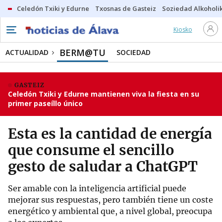
Celedón Txiki y Edurne
Txosnas de Gasteiz
Soziedad Alkoholi
Kiosko
BERM@TU
ACTUALIDAD
SOCIEDAD
GASTEIZ
Celedón Txiki y Edurne mantienen viva la fiesta en su
primer paseíllo único
Esta es la cantidad de energía
que consume el sencillo
gesto de saludar a ChatGPT
Ser amable con la inteligencia artificial puede
mejorar sus respuestas, pero también tiene un coste
energético y ambiental que, a nivel global, preocupa