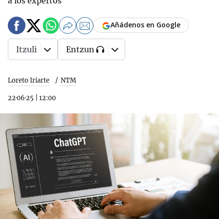
a los expertos
Añádenos en Google
Itzuli
Entzun
Loreto Iriarte
NTM
22·06·25
|
12:00