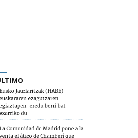
ÚLTIMO
Eusko Jaurlaritzak (HABE)
euskararen ezagutzaren
egiaztapen-eredu berri bat
ezarriko du
La Comunidad de Madrid pone a la
venta el ático de Chamberí que