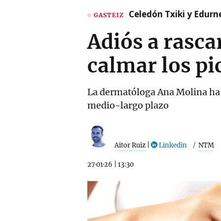
Celedón Txiki y Edurne
GASTEIZ
Adiós a rascar
calmar los p
La dermatóloga Ana Molina ha c
medio-largo plazo
Aitor Ruiz
|
Linkedin
NTM
27·01·26
|
13:30