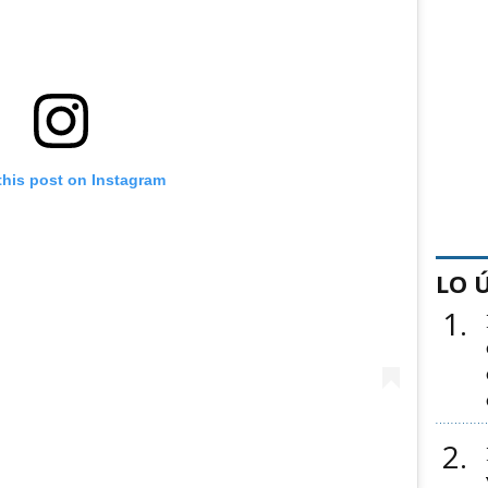
this post on Instagram
LO 
1
2