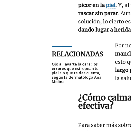
picor en la
piel
. Y, 
rascar sin parar
. Au
solución, lo cierto 
dando lugar a herida
Por n
RELACIONADAS
manch
esto q
Ojo al lavarte la cara: los
errores que estropean tu
largo 
piel sin que te des cuenta,
según la dermatóloga Ana
la sal
Molina
¿
Cómo calmar
efectiva?
Para saber más sobr