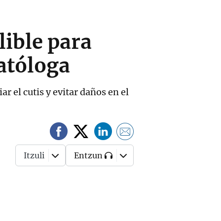
alible para
atóloga
 el cutis y evitar daños en el
Itzuli
Entzun