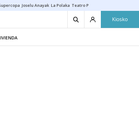
Supercopa
Joselu Anayak
La Polaka
Teatro Principal
Asier Villalibre
N
Kiosko
IVIENDA