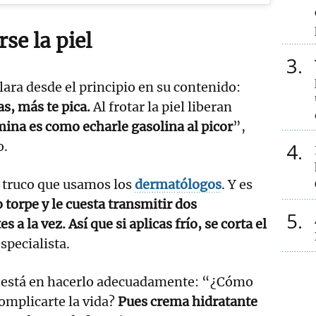
rse la piel
3
ara desde el principio en su contenido:
s, más te pica.
Al frotar la piel liberan
mina es como echarle gasolina al picor
”,
4
o.
l truco que usamos los
dermatólogos
. Y es
o torpe y le cuesta transmitir dos
5
 a la vez. Así que si aplicas frío, se corta el
specialista.
ve está en hacerlo adecuadamente: “¿Cómo
complicarte la vida?
Pues crema hidratante