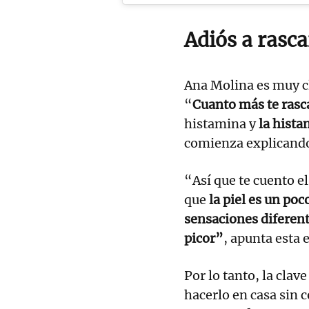
Adiós a rasca
Ana Molina es muy cl
“
Cuanto más te rasca
histamina y
la hista
comienza explicand
“Así que te cuento e
que
la piel es un poc
sensaciones diferentes
picor”
, apunta esta e
Por lo tanto, la cla
hacerlo en casa sin 