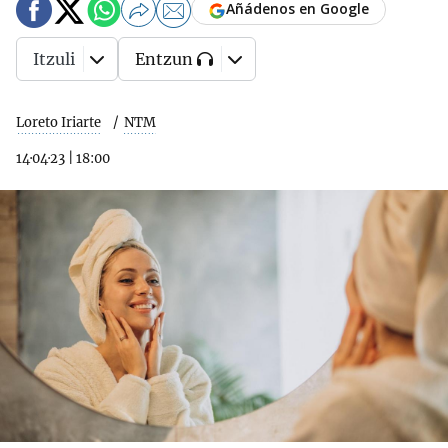
Añádenos en Google
Itzuli
Entzun
Loreto Iriarte
NTM
14·04·23
|
18:00