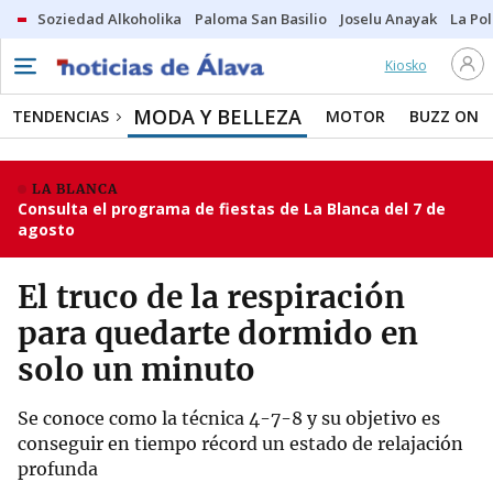
Soziedad Alkoholika
Paloma San Basilio
Joselu Anayak
La Po
Kiosko
MODA Y BELLEZA
TENDENCIAS
MOTOR
BUZZ ON
LA BLANCA
Consulta el programa de fiestas de La Blanca del 7 de
agosto
El truco de la respiración
para quedarte dormido en
solo un minuto
Se conoce como la técnica 4-7-8 y su objetivo es
conseguir en tiempo récord un estado de relajación
profunda