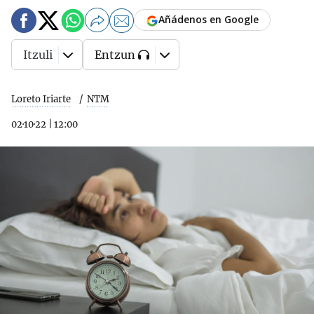
Añádenos en Google
Itzuli
Entzun
Loreto Iriarte
NTM
02·10·22
|
12:00