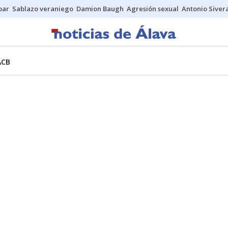
bar
Sablazo veraniego
Damion Baugh
Agresión sexual
Antonio Siver
ACB