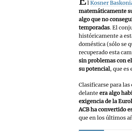
E
l
Kosner Baskoni
matemáticamente su 
algo que no conseguí
temporadas
. El con
históricamente a esta
doméstica (sólo se q
recuperado esta cam
sin problemas con el
su potencial
, que es 
Clasificarse para las
delante
era algo habi
exigencia de la Eurol
ACB ha convertido es
que en los últimos añ