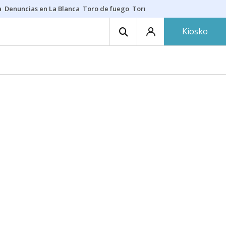
a
Denuncias en La Blanca
Toro de fuego
Tornike Shengelia
Youssouph
Kiosko