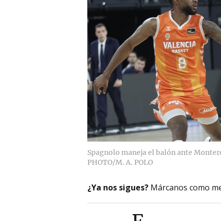
Spagnolo maneja el balón ante Montero
PHOTO/M. A. POLO
¿Ya nos sigues?
Márcanos como me