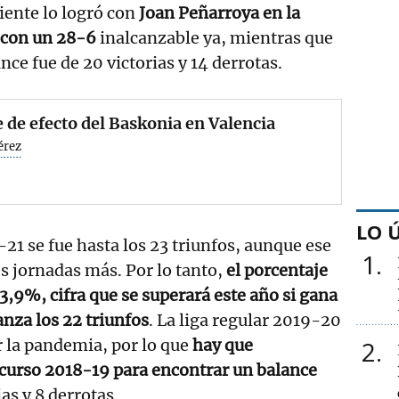
ciente lo logró con
Joan Peñarroya en la
con un 28-6
inalcanzable ya, mientras que
nce fue de 20 victorias y 14 derrotas.
 de efecto del Baskonia en Valencia
érez
LO 
1 se fue hasta los 23 triunfos, aunque ese
1
s jornadas más. Por lo tanto,
el porcentaje
63,9%, cifra que se superará este año si gana
anza los 22 triunfos
. La liga regular 2019-20
r la pandemia, por lo que
hay que
2
 curso 2018-19 para encontrar un balance
ias y 8 derrotas.