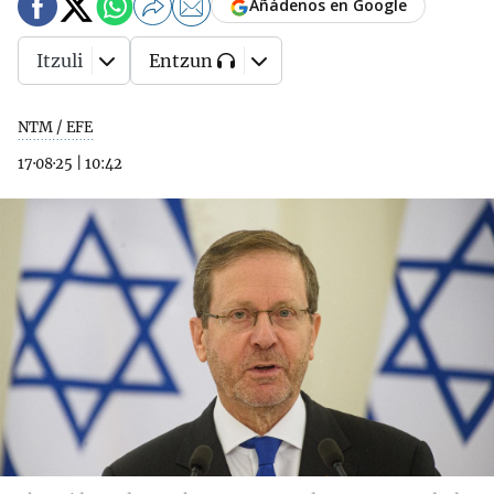
Añádenos en Google
Itzuli
Entzun
NTM / EFE
17·08·25
|
10:42