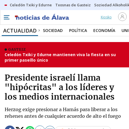
Celedón Txiki y Edurne
Txosnas de Gasteiz
Soziedad Alkoholi
Kiosko
ACTUALIDAD
SOCIEDAD
POLÍTICA
ECONOMÍA
UN
GASTEIZ
Celedón Txiki y Edurne mantienen viva la fiesta en su
primer paseíllo único
Presidente israelí llama
"hipócritas" a los líderes y
los medios internacionales
Herzog exige presionar a Hamás para liberar a los
rehenes antes de cualquier acuerdo de alto el fuego